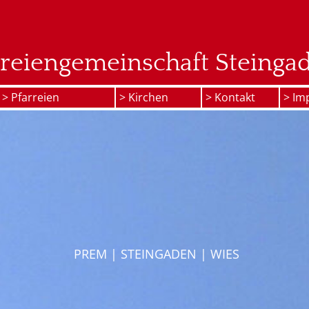
rreiengemeinschaft Steinga
> Pfarreien
> Kirchen
> Kontakt
> Im
PREM
|
STEINGADEN
|
WIES