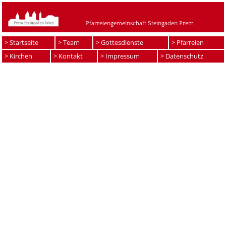
Pfarreiengemeinschaft Steingaden Prem
> Startseite
> Team
> Gottesdienste
> Pfarreien
> Kirchen
> Kontakt
> Impressum
> Datenschutz